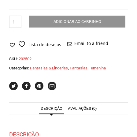
Fantasia
ADICIONAR AO CARRINHO
Feitiche
em
latex
Top
Email to a friend
Lista de desejos
Strappy
-
SKU:
202502
202502
quantidade
Categorias:
Fantasias & Lingeries
,
Fantasias Femenina
DESCRIÇÃO
AVALIAÇÕES (0)
DESCRIÇÃO