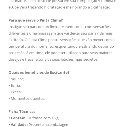
fascinante, além disso ele possui em sua composição Vitamina E
e Aloe Vera trazendo hidratação e melhorando a cicatrização.
Para que serve o Pinta Clima?
Instigue seu par com preliminares sedutoras, com sensações
diferentes e uma massagem que vai deixar seu par ainda mais
excitado. O Pinta Clima possui sensações que vão mexer com a
temperatura do momento, esquentando e esfriando deixando
seu tesão lá em cima, ele pode ser utilizado para seus maiores
desejos e trazer à tona os seus fetiches mais secretos.
Quais os benefícios do Excitante?
• Aquece;
• Esfria;
• Excita;
• Momentos quentes.
Ficha Técnica:
• Contém:
01 frasco com 15 g;
• Validade:
Presente na embalagem;