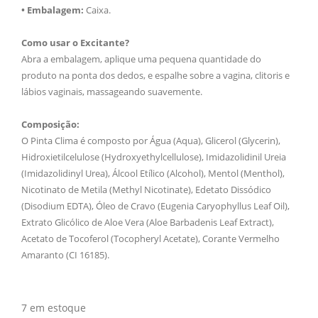
• Embalagem:
Caixa.
Como usar o Excitante?
Abra a embalagem, aplique uma pequena quantidade do
produto na ponta dos dedos, e espalhe sobre a vagina, clitoris e
lábios vaginais, massageando suavemente.
Composição:
O Pinta Clima é composto por Água (Aqua), Glicerol (Glycerin),
Hidroxietilcelulose (Hydroxyethylcellulose), Imidazolidinil Ureia
(Imidazolidinyl Urea), Álcool Etílico (Alcohol), Mentol (Menthol),
Nicotinato de Metila (Methyl Nicotinate), Edetato Dissódico
(Disodium EDTA), Óleo de Cravo (Eugenia Caryophyllus Leaf Oil),
Extrato Glicólico de Aloe Vera (Aloe Barbadenis Leaf Extract),
Acetato de Tocoferol (Tocopheryl Acetate), Corante Vermelho
Amaranto (CI 16185).
7 em estoque