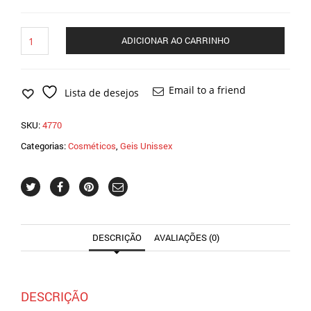
Pinta
ADICIONAR AO CARRINHO
Clima
Esquenta
e
Esfria
Email to a friend
Lista de desejos
15g
-
SKU:
4770
4770
quantidade
Categorias:
Cosméticos
,
Geis Unissex
DESCRIÇÃO
AVALIAÇÕES (0)
DESCRIÇÃO